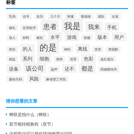
标签
乳鸽
信号
农历
几个月
卵巢
吸烟者
团队
女孩
我是
患者
我来
手机
婚礼
应用程序
水平
游戏
版本
用户
放入
材料
棱柱
热键
的是
的人
离线
癌症
神经
突变
类固醇
系列
细胞
色彩
精盐
肺癌
背景
血红蛋白
该公司
都是
设备
还不
超声
阿姆斯特丹
风险
颜色代码
麻省理工学院
猜你想看的文章
蝉联是指什么（蝉联）
双节棍转棍教程（双节）
远程医疗可以替代现场物理治疗吗