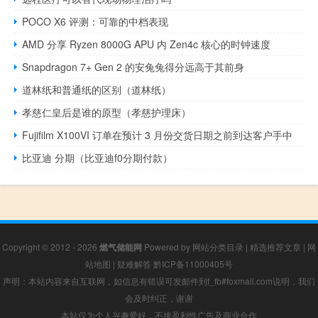
POCO X6 评测：可靠的中档表现
AMD 分享 Ryzen 8000G APU 内 Zen4c 核心的时钟速度
Snapdragon 7+ Gen 2 的安兔兔得分远高于其前身
道林纸和普通纸的区别（道林纸）
孝慈仁皇后是谁的原型（孝慈护理床）
Fujifilm X100VI 订单在预计 3 月份交货日期之前到达客户手中
比亚迪 分期（比亚迪f0分期付款）
Copyright © 2012 - 2026
燃气储能网
Powered by
网站分类目录
|
精选推荐文章
|
网
站地图
|
疑难解答
黔ICP备11000405号
声明：本站内容来自互联网，如信息有错误可发邮件到f_fb#foxmail.com说明，我们
会及时纠正，谢谢
本站仅为个人兴趣爱好，不接盈利性广告及商业合作