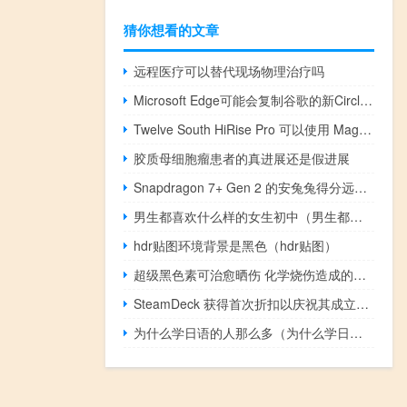
猜你想看的文章
远程医疗可以替代现场物理治疗吗
Microsoft Edge可能会复制谷歌的新Circle to Search功能
Twelve South HiRise Pro 可以使用 MagSafe puck 为您的 iPhone 充电
胶质母细胞瘤患者的真进展还是假进展
Snapdragon 7+ Gen 2 的安兔兔得分远高于其前身
男生都喜欢什么样的女生初中（男生都喜欢什么样的女生）
hdr贴图环境背景是黑色（hdr贴图）
超级黑色素可治愈晒伤 化学烧伤造成的皮肤损伤
SteamDeck 获得首次折扣以庆祝其成立一周年
为什么学日语的人那么多（为什么学日语）