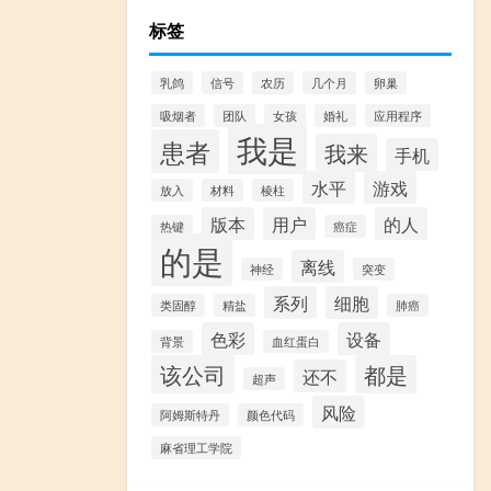
标签
乳鸽
信号
农历
几个月
卵巢
吸烟者
团队
女孩
婚礼
应用程序
我是
患者
我来
手机
水平
游戏
放入
材料
棱柱
版本
用户
的人
热键
癌症
的是
离线
神经
突变
系列
细胞
类固醇
精盐
肺癌
色彩
设备
背景
血红蛋白
该公司
都是
还不
超声
风险
阿姆斯特丹
颜色代码
麻省理工学院