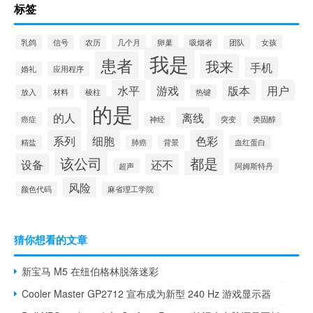
标签
乳鸽
信号
农历
几个月
卵巢
吸烟者
团队
女孩
我是
患者
我来
手机
婚礼
应用程序
水平
游戏
版本
用户
放入
材料
棱柱
热键
的是
的人
离线
癌症
神经
突变
类固醇
系列
细胞
色彩
精盐
肺癌
背景
血红蛋白
该公司
都是
设备
还不
超声
阿姆斯特丹
风险
颜色代码
麻省理工学院
猜你想看的文章
新宝马 M5 在纽伯格林脱落迷彩
Cooler Master GP2712 宣布成为新型 240 Hz 游戏显示器