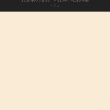
本站仅为个人兴趣爱好，不接盈利性广告及商业合作
小男孩