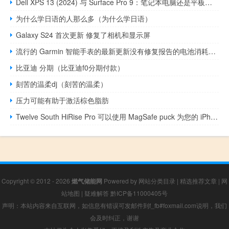
Dell XPS 13 (2024) 与 Surface Pro 9：笔记本电脑还是平板电脑
为什么学日语的人那么多（为什么学日语）
Galaxy S24 首次更新 修复了相机和显示屏
流行的 Garmin 智能手表的最新更新没有修复报告的电池消耗问题
比亚迪 分期（比亚迪f0分期付款）
刻苦的温柔dj（刻苦的温柔）
压力可能有助于激活棕色脂肪
Twelve South HiRise Pro 可以使用 MagSafe puck 为您的 iPhone 充电
Copyright © 2012 - 2026
燃气储能网
Powered by
网站分类目录
|
精选推荐文章
|
网
站地图
|
疑难解答
黔ICP备11000405号
声明：本站内容来自互联网，如信息有错误可发邮件到f_fb#foxmail.com说明，我们
会及时纠正，谢谢