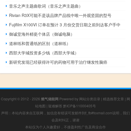
音乐之声主题曲歌词（音乐之声主题曲）
Rivian R3X可能不是该品牌产品线中唯一外观坚固的型号
Fujifilm X100VI 订单在预计 3 月份交货日期之前到达客户手中
御诚堂海外精瓷个体店（御诚电脑）
道林纸和普通纸的区别（道林纸）
西部大学城投资多少钱（西部大学城）
新研究发现已经获得许可的药物可用于治疗继发性脑癌
Copyright © 2012 - 2026
燃气储能网
Powered by
网站分类目录
|
精选推荐文章
|
网
站地图
|
疑难解答
黔ICP备11000405号
声明：本站内容来自互联网，如信息有错误可发邮件到f_fb#foxmail.com说明，我们
会及时纠正，谢谢
本站仅为个人兴趣爱好，不接盈利性广告及商业合作