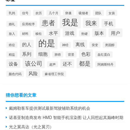
乳鸽
信号
农历
几个月
卵巢
吸烟者
团队
女孩
我是
患者
我来
手机
婚礼
应用程序
水平
游戏
版本
用户
放入
材料
棱柱
热键
的是
的人
离线
癌症
神经
突变
类固醇
系列
细胞
色彩
精盐
肺癌
背景
血红蛋白
该公司
都是
设备
还不
超声
阿姆斯特丹
风险
颜色代码
麻省理工学院
猜你想看的文章
戴姆勒客车提供测试最新驾驶辅助系统的机会
诺基亚制造商发布 HMD 智能手机渲染图 让人回想起其巅峰时期
光之翼高达（光之翼刃）