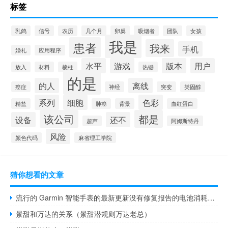
标签
乳鸽
信号
农历
几个月
卵巢
吸烟者
团队
女孩
我是
患者
我来
手机
婚礼
应用程序
水平
游戏
版本
用户
放入
材料
棱柱
热键
的是
的人
离线
癌症
神经
突变
类固醇
系列
细胞
色彩
精盐
肺癌
背景
血红蛋白
该公司
都是
设备
还不
超声
阿姆斯特丹
风险
颜色代码
麻省理工学院
猜你想看的文章
流行的 Garmin 智能手表的最新更新没有修复报告的电池消耗问题
景甜和万达的关系（景甜潜规则万达老总）