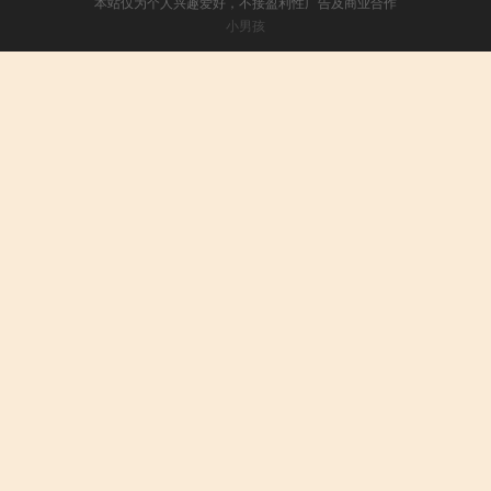
本站仅为个人兴趣爱好，不接盈利性广告及商业合作
小男孩