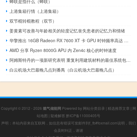
蝉联是指什么（蝉联）
上港集箱行情（上港集箱）
双节棍转棍教程（双节）
姜黄素可改善与年龄相关的轻度记忆丧失患者的记忆力和情绪
华擎推出 16GB Radeon RX 7600 XT 卡 GPU 时钟频率高达 2810 MHz
AMD 分享 Ryzen 8000G APU 内 Zen4c 核心的时钟速度
阿姆斯特丹的一项新研究表明 重复利用建筑材料的最佳系统包括本地存储
白云机场大巴最晚几点到番禺（白云机场大巴最晚几点）
Copyright © 2012 - 2026
燃气储能网
Powered by
网站分类目录
|
精选推荐文章
|
网
站地图
|
疑难解答
黔ICP备11000405号
声明：本站内容来自互联网，如信息有错误可发邮件到f_fb#foxmail.com说明，我们
会及时纠正，谢谢