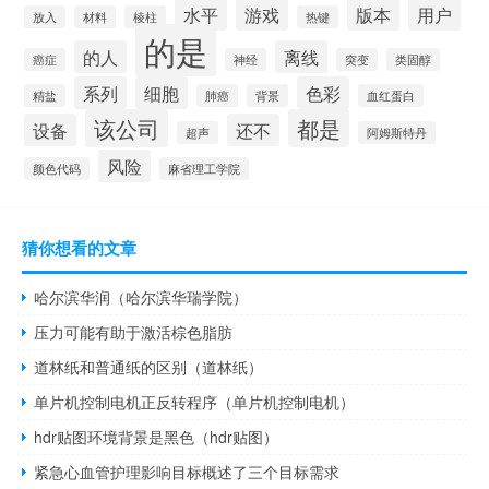
水平
游戏
版本
用户
放入
材料
棱柱
热键
的是
的人
离线
癌症
神经
突变
类固醇
系列
细胞
色彩
精盐
肺癌
背景
血红蛋白
该公司
都是
设备
还不
超声
阿姆斯特丹
风险
颜色代码
麻省理工学院
猜你想看的文章
哈尔滨华润（哈尔滨华瑞学院）
压力可能有助于激活棕色脂肪
道林纸和普通纸的区别（道林纸）
单片机控制电机正反转程序（单片机控制电机）
hdr贴图环境背景是黑色（hdr贴图）
紧急心血管护理影响目标概述了三个目标需求