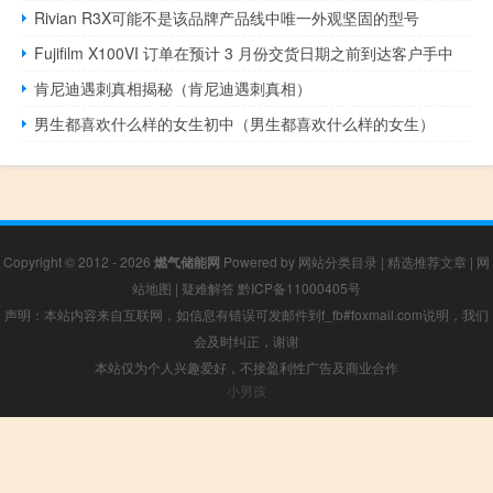
Rivian R3X可能不是该品牌产品线中唯一外观坚固的型号
Fujifilm X100VI 订单在预计 3 月份交货日期之前到达客户手中
肯尼迪遇刺真相揭秘（肯尼迪遇刺真相）
男生都喜欢什么样的女生初中（男生都喜欢什么样的女生）
Copyright © 2012 - 2026
燃气储能网
Powered by
网站分类目录
|
精选推荐文章
|
网
站地图
|
疑难解答
黔ICP备11000405号
声明：本站内容来自互联网，如信息有错误可发邮件到f_fb#foxmail.com说明，我们
会及时纠正，谢谢
本站仅为个人兴趣爱好，不接盈利性广告及商业合作
小男孩