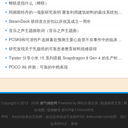
蝉联是指什么（蝉联）
阿姆斯特丹的一项新研究表明 重复利用建筑材料的最佳系统包括本地存储
SteamDeck 获得首次折扣以庆祝其成立一周年
音乐之声主题曲歌词（音乐之声主题曲）
PCSK9和可溶性P-选择素在预测主要心血管不良事件中的临床意义
研究发现关于乳腺癌的可靠患者教育材料很难获得
Tipster 分享小米 15 系列搭载 Snapdragon 8 Gen 4 的生产时间表信息
POCO X6 评测：可靠的中档表现
Copyright © 2012 - 2026
燃气储能网
Powered by
网站分类目录
|
精选推荐文章
|
网
站地图
|
疑难解答
黔ICP备11000405号
声明：本站内容来自互联网，如信息有错误可发邮件到f_fb#foxmail.com说明，我们
会及时纠正，谢谢