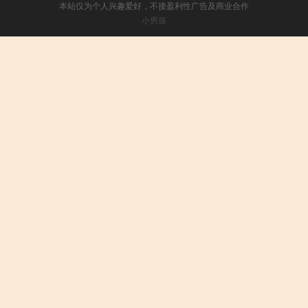
本站仅为个人兴趣爱好，不接盈利性广告及商业合作
小男孩