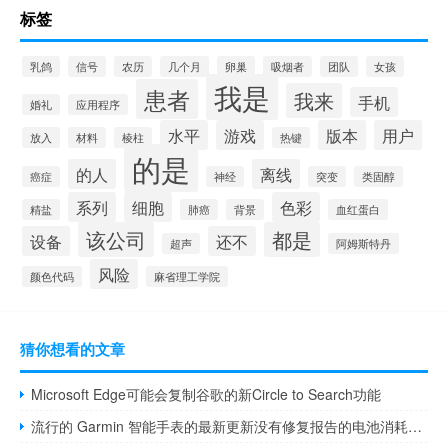
标签
乳鸽
信号
农历
几个月
卵巢
吸烟者
团队
女孩
我是
患者
我来
手机
婚礼
应用程序
水平
游戏
版本
用户
放入
材料
棱柱
热键
的是
的人
离线
癌症
神经
突变
类固醇
系列
细胞
色彩
精盐
肺癌
背景
血红蛋白
该公司
都是
设备
还不
超声
阿姆斯特丹
风险
颜色代码
麻省理工学院
猜你想看的文章
Microsoft Edge可能会复制谷歌的新Circle to Search功能
流行的 Garmin 智能手表的最新更新没有修复报告的电池消耗问题