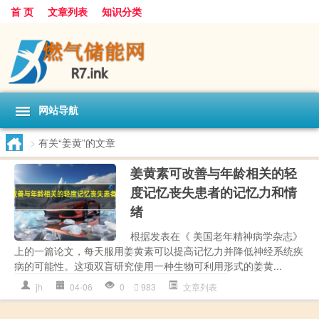
首 页
文章列表
知识分类
网站导航
>
有关“姜黄”的文章
姜黄素可改善与年龄相关的轻
度记忆丧失患者的记忆力和情
绪
根据发表在《 美国老年精神病学杂志》
上的一篇论文，每天服用姜黄素可以提高记忆力并降低神经系统疾
病的可能性。这项双盲研究使用一种生物可利用形式的姜黄...
jh
04-06
0
983
文章列表