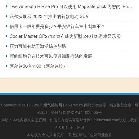
Twelve South HiRise Pro 可以使用 MagSafe puck 为您的 iPhone 充电
沃尔沃展示 2023 年推出的新款电动 SUV
信用卡一般年费是多少？平安银行车主卡划算不？
Cooler Master GP2712 宣布成为新型 240 Hz 游戏显示器
压力可能有助于激活棕色脂肪
新的细胞分选技术可以促进细胞疗法的发展
阿尔达米拉n100（阿尔达拉）
Copyright © 2012 - 2026
燃气储能网
Powered by
网站分类目录
|
精选推荐文章
|
网
站地图
|
疑难解答
黔ICP备11000405号
声明：本站内容来自互联网，如信息有错误可发邮件到f_fb#foxmail.com说明，我们
会及时纠正，谢谢
本站仅为个人兴趣爱好，不接盈利性广告及商业合作