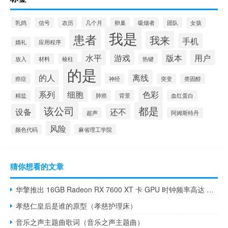
乳鸽
信号
农历
几个月
卵巢
吸烟者
团队
女孩
我是
患者
我来
手机
婚礼
应用程序
水平
游戏
版本
用户
放入
材料
棱柱
热键
的是
的人
离线
癌症
神经
突变
类固醇
系列
细胞
色彩
精盐
肺癌
背景
血红蛋白
该公司
都是
设备
还不
超声
阿姆斯特丹
风险
颜色代码
麻省理工学院
猜你想看的文章
华擎推出 16GB Radeon RX 7600 XT 卡 GPU 时钟频率高达 2810 MHz
孝慈仁皇后是谁的原型（孝慈护理床）
音乐之声主题曲歌词（音乐之声主题曲）