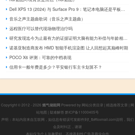
Dell XPS 13 (2024) 与 Surface Pro 9：笔记本电脑还是平板电脑
音乐之声主题曲歌词（音乐之声主题曲）
远程医疗可以替代现场物理治疗吗
研究发现迄今为止最有力的证据证明大脑有能力补偿与年龄相关的认知衰退
诺基亚制造商发布 HMD 智能手机渲染图 让人回想起其巅峰时期
POCO X6 评测：可靠的中档表现
信用卡一般年费是多少？平安银行车主卡划算不？
Copyright © 2012 - 2026
燃气储能网
Powered by
网站分类目录
|
精选推荐文章
|
网
站地图
|
疑难解答
黔ICP备11000405号
声明：本站内容来自互联网，如信息有错误可发邮件到f_fb#foxmail.com说明，我们
会及时纠正，谢谢
本站仅为个人兴趣爱好，不接盈利性广告及商业合作