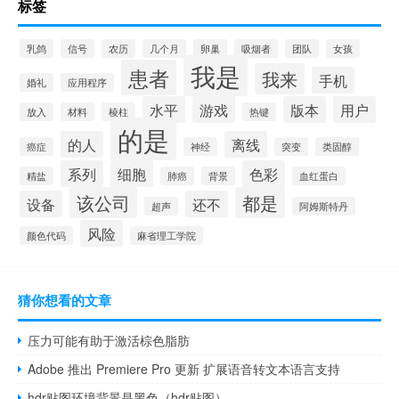
标签
乳鸽
信号
农历
几个月
卵巢
吸烟者
团队
女孩
我是
患者
我来
手机
婚礼
应用程序
水平
游戏
版本
用户
放入
材料
棱柱
热键
的是
的人
离线
癌症
神经
突变
类固醇
系列
细胞
色彩
精盐
肺癌
背景
血红蛋白
该公司
都是
设备
还不
超声
阿姆斯特丹
风险
颜色代码
麻省理工学院
猜你想看的文章
压力可能有助于激活棕色脂肪
Adobe 推出 Premiere Pro 更新 扩展语音转文本语言支持
hdr贴图环境背景是黑色（hdr贴图）