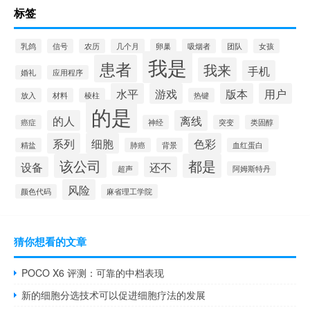
标签
乳鸽
信号
农历
几个月
卵巢
吸烟者
团队
女孩
我是
患者
我来
手机
婚礼
应用程序
水平
游戏
版本
用户
放入
材料
棱柱
热键
的是
的人
离线
癌症
神经
突变
类固醇
系列
细胞
色彩
精盐
肺癌
背景
血红蛋白
该公司
都是
设备
还不
超声
阿姆斯特丹
风险
颜色代码
麻省理工学院
猜你想看的文章
POCO X6 评测：可靠的中档表现
新的细胞分选技术可以促进细胞疗法的发展