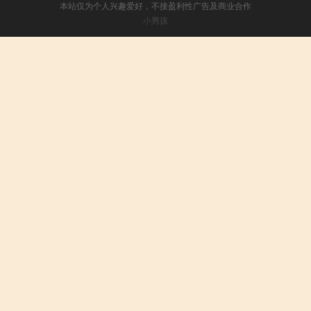
本站仅为个人兴趣爱好，不接盈利性广告及商业合作
小男孩