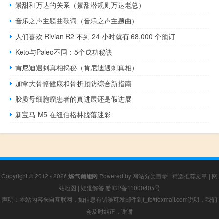
景甜和万达的关系（景甜潜规则万达老总）
音乐之声主题曲歌词（音乐之声主题曲）
人们喜欢 Rivian R2 不到 24 小时就有 68,000 个预订
Keto与Paleo不同：5个成功秘诀
肯尼迪遇刺真相揭秘（肯尼迪遇刺真相）
加拿大骨骼健康和骨折预防综合新指南
胶质母细胞瘤患者的真进展还是假进展
新宝马 M5 在纽伯格林脱落迷彩
Copyright © 2012 - 2026
燃气储能网
Powered by
网站分类目录
|
精选推荐文章
|
网
站地图
|
疑难解答
黔ICP备11000405号
声明：本站内容来自互联网，如信息有错误可发邮件到f_fb#foxmail.com说明，我们
会及时纠正，谢谢