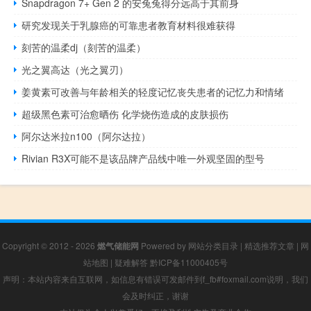
Snapdragon 7+ Gen 2 的安兔兔得分远高于其前身
研究发现关于乳腺癌的可靠患者教育材料很难获得
刻苦的温柔dj（刻苦的温柔）
光之翼高达（光之翼刃）
姜黄素可改善与年龄相关的轻度记忆丧失患者的记忆力和情绪
超级黑色素可治愈晒伤 化学烧伤造成的皮肤损伤
阿尔达米拉n100（阿尔达拉）
Rivian R3X可能不是该品牌产品线中唯一外观坚固的型号
Copyright © 2012 - 2026
燃气储能网
Powered by
网站分类目录
|
精选推荐文章
|
网
站地图
|
疑难解答
黔ICP备11000405号
声明：本站内容来自互联网，如信息有错误可发邮件到f_fb#foxmail.com说明，我们
会及时纠正，谢谢