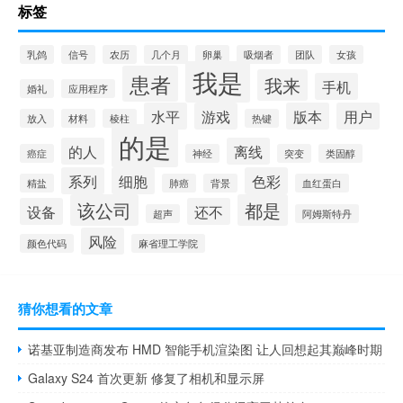
标签
乳鸽
信号
农历
几个月
卵巢
吸烟者
团队
女孩
我是
患者
我来
手机
婚礼
应用程序
水平
游戏
版本
用户
放入
材料
棱柱
热键
的是
的人
离线
癌症
神经
突变
类固醇
系列
细胞
色彩
精盐
肺癌
背景
血红蛋白
该公司
都是
设备
还不
超声
阿姆斯特丹
风险
颜色代码
麻省理工学院
猜你想看的文章
诺基亚制造商发布 HMD 智能手机渲染图 让人回想起其巅峰时期
Galaxy S24 首次更新 修复了相机和显示屏