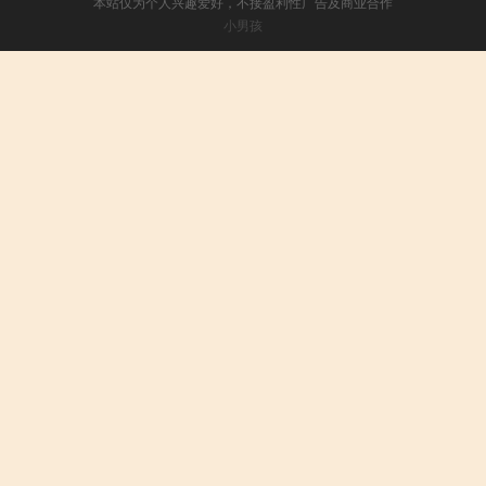
本站仅为个人兴趣爱好，不接盈利性广告及商业合作
小男孩