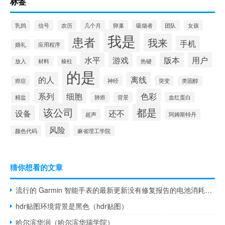
标签
乳鸽
信号
农历
几个月
卵巢
吸烟者
团队
女孩
我是
患者
我来
手机
婚礼
应用程序
水平
游戏
版本
用户
放入
材料
棱柱
热键
的是
的人
离线
癌症
神经
突变
类固醇
系列
细胞
色彩
精盐
肺癌
背景
血红蛋白
该公司
都是
设备
还不
超声
阿姆斯特丹
风险
颜色代码
麻省理工学院
猜你想看的文章
流行的 Garmin 智能手表的最新更新没有修复报告的电池消耗问题
hdr贴图环境背景是黑色（hdr贴图）
哈尔滨华润（哈尔滨华瑞学院）