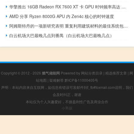
华擎推出 16GB Radeon RX 7600 XT 卡 GPU 时钟频率高达 2810 MHz
AMD 分享 Ryzen 8000G APU 内 Zen4c 核心的时钟速度
阿姆斯特丹的一项新研究表明 重复利用建筑材料的最佳系统包括本地存储
白云机场大巴最晚几点到番禺（白云机场大巴最晚几点）
Copyright © 2012 - 2026
燃气储能网
Powered by
网站分类目录
|
精选推荐文章
|
网
站地图
|
疑难解答
黔ICP备11000405号
声明：本站内容来自互联网，如信息有错误可发邮件到f_fb#foxmail.com说明，我们
会及时纠正，谢谢
本站仅为个人兴趣爱好，不接盈利性广告及商业合作
小男孩