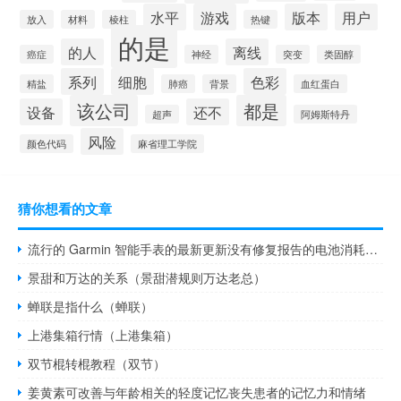
水平
游戏
版本
用户
放入
材料
棱柱
热键
的是
的人
离线
癌症
神经
突变
类固醇
系列
细胞
色彩
精盐
肺癌
背景
血红蛋白
该公司
都是
设备
还不
超声
阿姆斯特丹
风险
颜色代码
麻省理工学院
猜你想看的文章
流行的 Garmin 智能手表的最新更新没有修复报告的电池消耗问题
景甜和万达的关系（景甜潜规则万达老总）
蝉联是指什么（蝉联）
上港集箱行情（上港集箱）
双节棍转棍教程（双节）
姜黄素可改善与年龄相关的轻度记忆丧失患者的记忆力和情绪