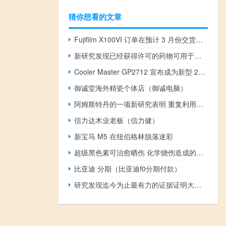
猜你想看的文章
Fujifilm X100VI 订单在预计 3 月份交货日期之前到达客户手中
新研究发现已经获得许可的药物可用于治疗继发性脑癌
Cooler Master GP2712 宣布成为新型 240 Hz 游戏显示器
御诚堂海外精瓷个体店（御诚电脑）
阿姆斯特丹的一项新研究表明 重复利用建筑材料的最佳系统包括本地存储
信力达木业老板（信力健）
新宝马 M5 在纽伯格林脱落迷彩
超级黑色素可治愈晒伤 化学烧伤造成的皮肤损伤
比亚迪 分期（比亚迪f0分期付款）
研究发现迄今为止最有力的证据证明大脑有能力补偿与年龄相关的认知衰退