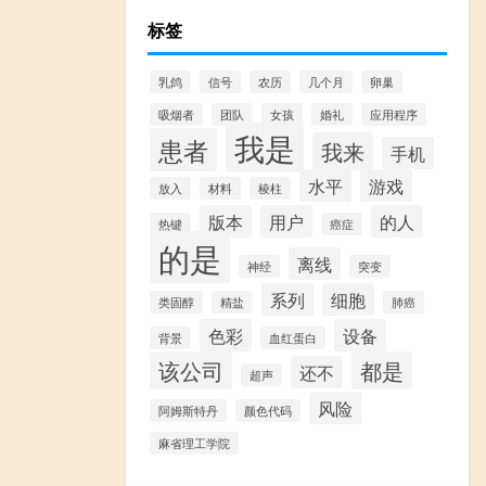
标签
乳鸽
信号
农历
几个月
卵巢
吸烟者
团队
女孩
婚礼
应用程序
我是
患者
我来
手机
水平
游戏
放入
材料
棱柱
版本
用户
的人
热键
癌症
的是
离线
神经
突变
系列
细胞
类固醇
精盐
肺癌
色彩
设备
背景
血红蛋白
该公司
都是
还不
超声
风险
阿姆斯特丹
颜色代码
麻省理工学院