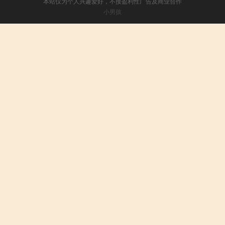
本站仅为个人兴趣爱好，不接盈利性广告及商业合作
小男孩