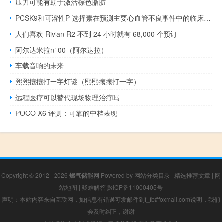
压力可能有助于激活棕色脂肪
PCSK9和可溶性P-选择素在预测主要心血管不良事件中的临床意义
人们喜欢 Rivian R2 不到 24 小时就有 68,000 个预订
阿尔达米拉n100（阿尔达拉）
车载音响的未来
熙熙攘攘打一字灯谜（熙熙攘攘打一字）
远程医疗可以替代现场物理治疗吗
POCO X6 评测：可靠的中档表现
Copyright © 2012 - 2026
燃气储能网
Powered by
网站分类目录
|
精选推荐文章
|
网
站地图
|
疑难解答
黔ICP备11000405号
声明：本站内容来自互联网，如信息有错误可发邮件到f_fb#foxmail.com说明，我们
会及时纠正，谢谢