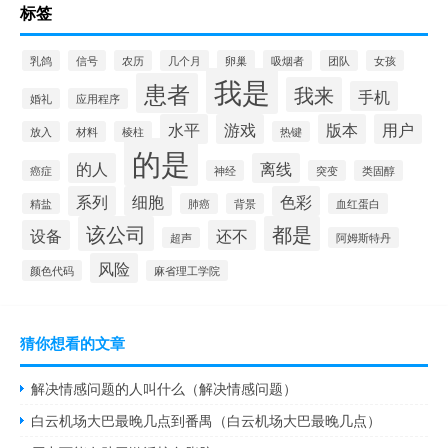
标签
乳鸽
信号
农历
几个月
卵巢
吸烟者
团队
女孩
我是
患者
我来
手机
婚礼
应用程序
水平
游戏
版本
用户
放入
材料
棱柱
热键
的是
的人
离线
癌症
神经
突变
类固醇
系列
细胞
色彩
精盐
肺癌
背景
血红蛋白
该公司
都是
设备
还不
超声
阿姆斯特丹
风险
颜色代码
麻省理工学院
猜你想看的文章
解决情感问题的人叫什么（解决情感问题）
白云机场大巴最晚几点到番禺（白云机场大巴最晚几点）