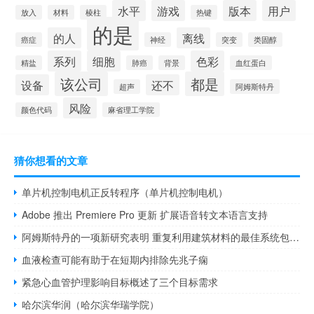
水平
游戏
版本
用户
放入
材料
棱柱
热键
的是
的人
离线
癌症
神经
突变
类固醇
系列
细胞
色彩
精盐
肺癌
背景
血红蛋白
该公司
都是
设备
还不
超声
阿姆斯特丹
风险
颜色代码
麻省理工学院
猜你想看的文章
单片机控制电机正反转程序（单片机控制电机）
Adobe 推出 Premiere Pro 更新 扩展语音转文本语言支持
阿姆斯特丹的一项新研究表明 重复利用建筑材料的最佳系统包括本地存储
血液检查可能有助于在短期内排除先兆子痫
紧急心血管护理影响目标概述了三个目标需求
哈尔滨华润（哈尔滨华瑞学院）