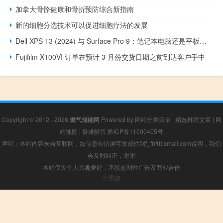
加拿大骨骼健康和骨折预防综合新指南
新的细胞分选技术可以促进细胞疗法的发展
Dell XPS 13 (2024) 与 Surface Pro 9：笔记本电脑还是平板电脑
Fujifilm X100VI 订单在预计 3 月份交货日期之前到达客户手中
Copyright © 2012 - 2026
燃气储能网
Powered by
网站分类目录
|
精选推荐文章
|
网
站地图
|
疑难解答
黔ICP备11000405号
声明：本站内容来自互联网，如信息有错误可发邮件到f_fb#foxmail.com说明，我们
会及时纠正，谢谢
本站仅为个人兴趣爱好，不接盈利性广告及商业合作
小男孩