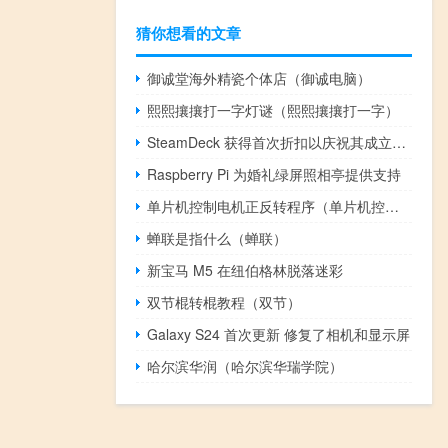
猜你想看的文章
御诚堂海外精瓷个体店（御诚电脑）
熙熙攘攘打一字灯谜（熙熙攘攘打一字）
SteamDeck 获得首次折扣以庆祝其成立一周年
Raspberry Pi 为婚礼绿屏照相亭提供支持
单片机控制电机正反转程序（单片机控制电机）
蝉联是指什么（蝉联）
新宝马 M5 在纽伯格林脱落迷彩
双节棍转棍教程（双节）
Galaxy S24 首次更新 修复了相机和显示屏
哈尔滨华润（哈尔滨华瑞学院）