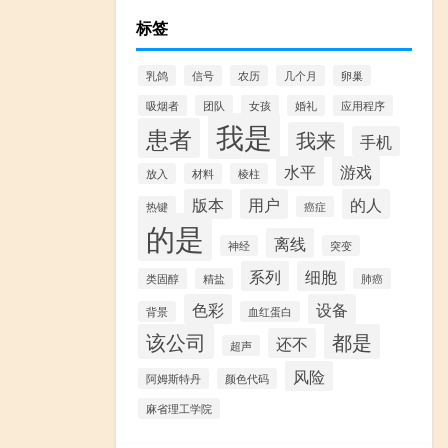
标签
乳鸽
信号
农历
几个月
卵巢
吸烟者
团队
女孩
婚礼
应用程序
我是
患者
我来
手机
水平
游戏
放入
材料
棱柱
版本
用户
的人
热键
癌症
的是
离线
神经
突变
系列
细胞
类固醇
精盐
肺癌
色彩
设备
背景
血红蛋白
该公司
都是
还不
超声
风险
阿姆斯特丹
颜色代码
麻省理工学院