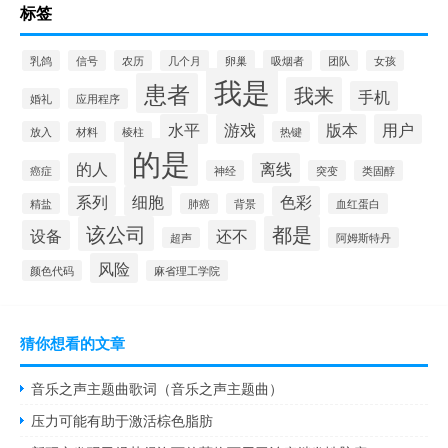
标签
乳鸽
信号
农历
几个月
卵巢
吸烟者
团队
女孩
我是
患者
我来
手机
婚礼
应用程序
水平
游戏
版本
用户
放入
材料
棱柱
热键
的是
的人
离线
癌症
神经
突变
类固醇
系列
细胞
色彩
精盐
肺癌
背景
血红蛋白
该公司
都是
设备
还不
超声
阿姆斯特丹
风险
颜色代码
麻省理工学院
猜你想看的文章
音乐之声主题曲歌词（音乐之声主题曲）
压力可能有助于激活棕色脂肪