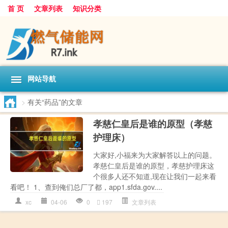
首 页
文章列表
知识分类
网站导航
>
有关“药品”的文章
孝慈仁皇后是谁的原型（孝慈
护理床）
大家好,小福来为大家解答以上的问题。
孝慈仁皇后是谁的原型，孝慈护理床这
个很多人还不知道,现在让我们一起来看
看吧！ 1、查到俺们总厂了都，app1.sfda.gov....
xc
04-06
0
197
文章列表