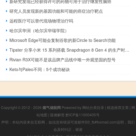
新研究发现已经获得许可的药物可用于治疗继发性脑癌
研究人员发现新的基因功能和可能的癌症治疗靶点
远程医疗可以替代现场物理治疗吗
哈尔滨华润（哈尔滨华瑞学院）
Microsoft Edge可能会复制谷歌的新Circle to Search功能
Tipster 分享小米 15 系列搭载 Snapdragon 8 Gen 4 的生产时间表信息
Rivian R3X可能不是该品牌产品线中唯一外观坚固的型号
Keto与Paleo不同：5个成功秘诀
Copyright © 2012 - 2026
燃气储能网
Powered by
网站分类目录
|
精选推荐文章
|
网
站地图
|
疑难解答
黔ICP备11000405号
声明：本站内容来自互联网，如信息有错误可发邮件到f_fb#foxmail.com说明，我们
会及时纠正，谢谢