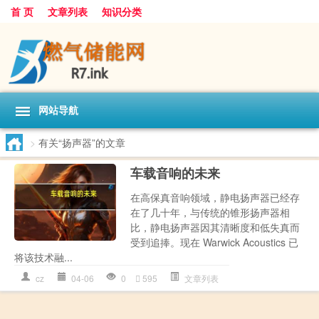
首 页
文章列表
知识分类
网站导航
>
有关“扬声器”的文章
车载音响的未来
在高保真音响领域，静电扬声器已经存
在了几十年，与传统的锥形扬声器相
比，静电扬声器因其清晰度和低失真而
受到追捧。现在 Warwick Acoustics 已
将该技术融...
cz
04-06
0
595
文章列表