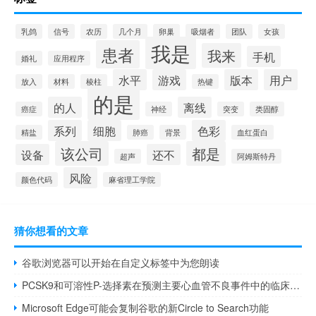
乳鸽
信号
农历
几个月
卵巢
吸烟者
团队
女孩
我是
患者
我来
手机
婚礼
应用程序
水平
游戏
版本
用户
放入
材料
棱柱
热键
的是
的人
离线
癌症
神经
突变
类固醇
系列
细胞
色彩
精盐
肺癌
背景
血红蛋白
该公司
都是
设备
还不
超声
阿姆斯特丹
风险
颜色代码
麻省理工学院
猜你想看的文章
谷歌浏览器可以开始在自定义标签中为您朗读
PCSK9和可溶性P-选择素在预测主要心血管不良事件中的临床意义
Microsoft Edge可能会复制谷歌的新Circle to Search功能