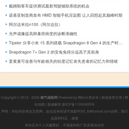
戴姆勒客车提供测试最新驾驶辅助系统的机会
诺基亚制造商发布 HMD 智能手机渲染图 让人回想起其巅峰时期
阿尔达米拉n100（阿尔达拉）
光声成像提高卵巢癌病变的诊断准确性
Tipster 分享小米 15 系列搭载 Snapdragon 8 Gen 4 的生产时间表信息
Snapdragon 7+ Gen 2 的安兔兔得分远高于其前身
姜黄素可改善与年龄相关的轻度记忆丧失患者的记忆力和情绪
Copyright © 2012 - 2026
燃气储能网
Powered by
网站分类目录
|
精选推荐文章
|
网
站地图
|
疑难解答
黔ICP备11000405号
声明：本站内容来自互联网，如信息有错误可发邮件到f_fb#foxmail.com说明，我们
会及时纠正，谢谢
本站仅为个人兴趣爱好，不接盈利性广告及商业合作