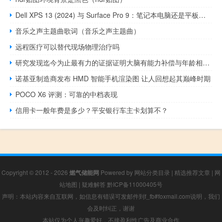
Dell XPS 13 (2024) 与 Surface Pro 9：笔记本电脑还是平板电脑
音乐之声主题曲歌词（音乐之声主题曲）
远程医疗可以替代现场物理治疗吗
研究发现迄今为止最有力的证据证明大脑有能力补偿与年龄相关的认知衰退
诺基亚制造商发布 HMD 智能手机渲染图 让人回想起其巅峰时期
POCO X6 评测：可靠的中档表现
信用卡一般年费是多少？平安银行车主卡划算不？
Copyright © 2012 - 2026
燃气储能网
Powered by
网站分类目录
|
精选推荐文章
|
网
站地图
|
疑难解答
黔ICP备11000405号
声明：本站内容来自互联网，如信息有错误可发邮件到f_fb#foxmail.com说明，我们
会及时纠正，谢谢
本站仅为个人兴趣爱好，不接盈利性广告及商业合作