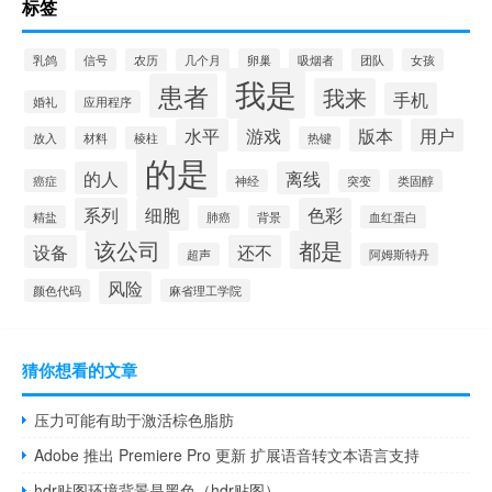
标签
乳鸽
信号
农历
几个月
卵巢
吸烟者
团队
女孩
我是
患者
我来
手机
婚礼
应用程序
水平
游戏
版本
用户
放入
材料
棱柱
热键
的是
的人
离线
癌症
神经
突变
类固醇
系列
细胞
色彩
精盐
肺癌
背景
血红蛋白
该公司
都是
设备
还不
超声
阿姆斯特丹
风险
颜色代码
麻省理工学院
猜你想看的文章
压力可能有助于激活棕色脂肪
Adobe 推出 Premiere Pro 更新 扩展语音转文本语言支持
hdr贴图环境背景是黑色（hdr贴图）