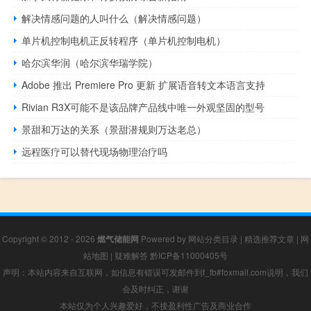
解决情感问题的人叫什么（解决情感问题）
单片机控制电机正反转程序（单片机控制电机）
哈尔滨华润（哈尔滨华瑞学院）
Adobe 推出 Premiere Pro 更新 扩展语音转文本语言支持
Rivian R3X可能不是该品牌产品线中唯一外观坚固的型号
景甜和万达的关系（景甜潜规则万达老总）
远程医疗可以替代现场物理治疗吗
Copyright © 2012 - 2026
燃气储能网
Powered by
网站分类目录
|
精选推荐文章
|
网
站地图
|
疑难解答
黔ICP备11000405号
声明：本站内容来自互联网，如信息有错误可发邮件到f_fb#foxmail.com说明，我们
会及时纠正，谢谢
本站仅为个人兴趣爱好，不接盈利性广告及商业合作