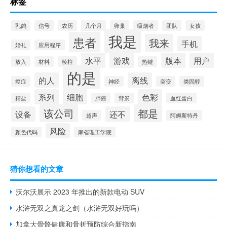
标签
乳鸽
信号
农历
几个月
卵巢
吸烟者
团队
女孩
我是
患者
我来
手机
婚礼
应用程序
水平
游戏
版本
用户
放入
材料
棱柱
热键
的是
的人
离线
癌症
神经
突变
类固醇
系列
细胞
色彩
精盐
肺癌
背景
血红蛋白
该公司
都是
设备
还不
超声
阿姆斯特丹
风险
颜色代码
麻省理工学院
猜你想看的文章
沃尔沃展示 2023 年推出的新款电动 SUV
水浒无双之真龙之剑（水浒无双好玩吗）
加拿大骨骼健康和骨折预防综合新指南