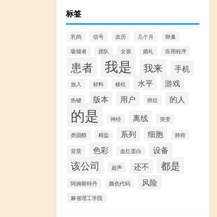
标签
乳鸽
信号
农历
几个月
卵巢
吸烟者
团队
女孩
婚礼
应用程序
我是
患者
我来
手机
水平
游戏
放入
材料
棱柱
版本
用户
的人
热键
癌症
的是
离线
神经
突变
系列
细胞
类固醇
精盐
肺癌
色彩
设备
背景
血红蛋白
该公司
都是
还不
超声
风险
阿姆斯特丹
颜色代码
麻省理工学院