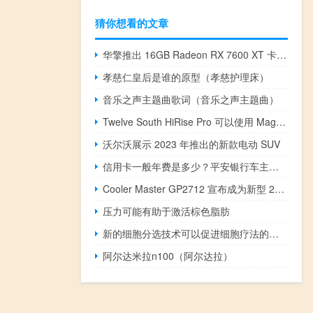
猜你想看的文章
华擎推出 16GB Radeon RX 7600 XT 卡 GPU 时钟频率高达 2810 MHz
孝慈仁皇后是谁的原型（孝慈护理床）
音乐之声主题曲歌词（音乐之声主题曲）
Twelve South HiRise Pro 可以使用 MagSafe puck 为您的 iPhone 充电
沃尔沃展示 2023 年推出的新款电动 SUV
信用卡一般年费是多少？平安银行车主卡划算不？
Cooler Master GP2712 宣布成为新型 240 Hz 游戏显示器
压力可能有助于激活棕色脂肪
新的细胞分选技术可以促进细胞疗法的发展
阿尔达米拉n100（阿尔达拉）