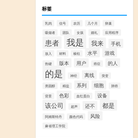
标签
乳鸽
信号
农历
几个月
卵巢
吸烟者
团队
女孩
婚礼
应用程序
我是
患者
我来
手机
水平
游戏
放入
材料
棱柱
版本
用户
的人
热键
癌症
的是
离线
神经
突变
系列
细胞
类固醇
精盐
肺癌
色彩
设备
背景
血红蛋白
该公司
都是
还不
超声
风险
阿姆斯特丹
颜色代码
麻省理工学院