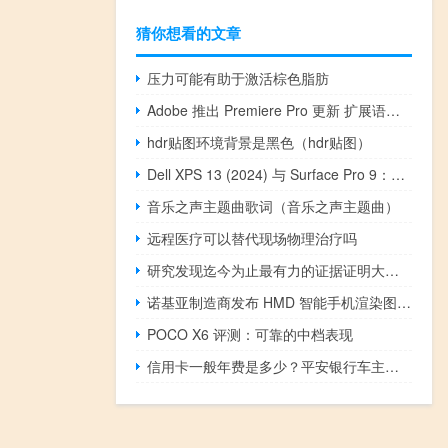
猜你想看的文章
压力可能有助于激活棕色脂肪
Adobe 推出 Premiere Pro 更新 扩展语音转文本语言支持
hdr贴图环境背景是黑色（hdr贴图）
Dell XPS 13 (2024) 与 Surface Pro 9：笔记本电脑还是平板电脑
音乐之声主题曲歌词（音乐之声主题曲）
远程医疗可以替代现场物理治疗吗
研究发现迄今为止最有力的证据证明大脑有能力补偿与年龄相关的认知衰退
诺基亚制造商发布 HMD 智能手机渲染图 让人回想起其巅峰时期
POCO X6 评测：可靠的中档表现
信用卡一般年费是多少？平安银行车主卡划算不？