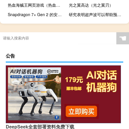
热血海贼王网页游戏（热血海盗王）
光之翼高达（光之翼刃）
Snapdragon 7+ Gen 2 的安兔兔得分远高于其前身
研究表明超声波可以帮助预测早产风险
☚
公告
DeepSeek全套部署资料免费下载