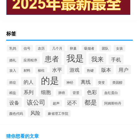
标签
乳鸽
信号
农历
几个月
卵巢
吸烟者
团队
女孩
我是
患者
我来
手机
婚礼
应用程序
水平
游戏
版本
用户
放入
材料
棱柱
热键
的是
的人
离线
癌症
神经
突变
类固醇
系列
细胞
色彩
精盐
肺癌
背景
血红蛋白
该公司
都是
设备
还不
超声
阿姆斯特丹
风险
颜色代码
麻省理工学院
猜你想看的文章