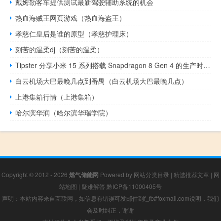
戴姆勒客车提供测试最新驾驶辅助系统的机会
热血海贼王网页游戏（热血海盗王）
孝慈仁皇后是谁的原型（孝慈护理床）
刻苦的温柔dj（刻苦的温柔）
Tipster 分享小米 15 系列搭载 Snapdragon 8 Gen 4 的生产时间表信息
白云机场大巴最晚几点到番禺（白云机场大巴最晚几点）
上港集箱行情（上港集箱）
哈尔滨华润（哈尔滨华瑞学院）
Copyright © 2012 - 2026
燃气储能网
Powered by
网站分类目录
|
精选推荐文章
|
网
站地图
|
疑难解答
黔ICP备11000405号
声明：本站内容来自互联网，如信息有错误可发邮件到f_fb#foxmail.com说明，我们
会及时纠正，谢谢