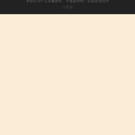
本站仅为个人兴趣爱好，不接盈利性广告及商业合作
小男孩