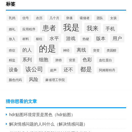
标签
乳鸽
信号
农历
几个月
卵巢
吸烟者
团队
女孩
我是
患者
我来
手机
婚礼
应用程序
水平
游戏
版本
用户
放入
材料
棱柱
热键
的是
的人
离线
癌症
神经
突变
类固醇
系列
细胞
色彩
精盐
肺癌
背景
血红蛋白
该公司
都是
设备
还不
超声
阿姆斯特丹
风险
颜色代码
麻省理工学院
猜你想看的文章
hdr贴图环境背景是黑色（hdr贴图）
解决情感问题的人叫什么（解决情感问题）