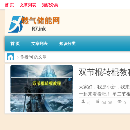
首 页
文章列表
知识分类
首 页
文章列表
知识分类
>
作者“sj”的文章
双节棍转棍教
大家好，我是小新，我来
一起来看看吧！ 单二节棍：
sj
04-06
0