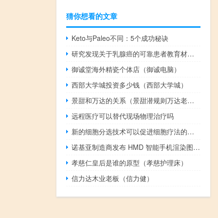
猜你想看的文章
Keto与Paleo不同：5个成功秘诀
研究发现关于乳腺癌的可靠患者教育材料很难获得
御诚堂海外精瓷个体店（御诚电脑）
西部大学城投资多少钱（西部大学城）
景甜和万达的关系（景甜潜规则万达老总）
远程医疗可以替代现场物理治疗吗
新的细胞分选技术可以促进细胞疗法的发展
诺基亚制造商发布 HMD 智能手机渲染图 让人回想起其巅峰时期
孝慈仁皇后是谁的原型（孝慈护理床）
信力达木业老板（信力健）