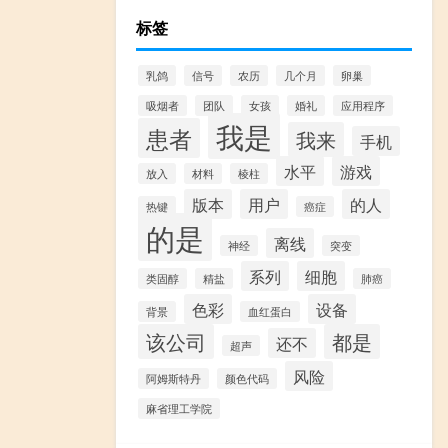
标签
乳鸽
信号
农历
几个月
卵巢
吸烟者
团队
女孩
婚礼
应用程序
我是
患者
我来
手机
水平
游戏
放入
材料
棱柱
版本
用户
的人
热键
癌症
的是
离线
神经
突变
系列
细胞
类固醇
精盐
肺癌
色彩
设备
背景
血红蛋白
该公司
都是
还不
超声
风险
阿姆斯特丹
颜色代码
麻省理工学院