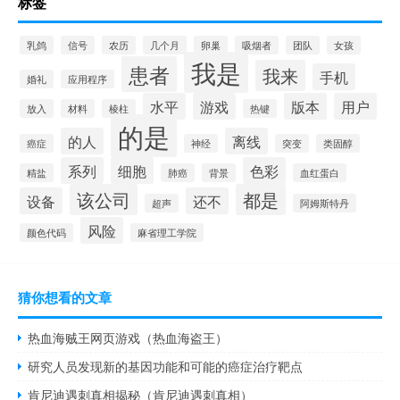
标签
乳鸽
信号
农历
几个月
卵巢
吸烟者
团队
女孩
我是
患者
我来
手机
婚礼
应用程序
水平
游戏
版本
用户
放入
材料
棱柱
热键
的是
的人
离线
癌症
神经
突变
类固醇
系列
细胞
色彩
精盐
肺癌
背景
血红蛋白
该公司
都是
设备
还不
超声
阿姆斯特丹
风险
颜色代码
麻省理工学院
猜你想看的文章
热血海贼王网页游戏（热血海盗王）
研究人员发现新的基因功能和可能的癌症治疗靶点
肯尼迪遇刺真相揭秘（肯尼迪遇刺真相）