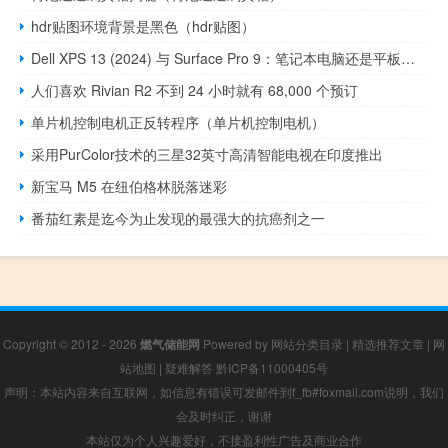
hdr贴图环境背景是黑色（hdr贴图）
Dell XPS 13 (2024) 与 Surface Pro 9：笔记本电脑还是平板电脑
人们喜欢 Rivian R2 不到 24 小时就有 68,000 个预订
单片机控制电机正反转程序（单片机控制电机）
采用PurColor技术的三星32英寸高清智能电视在印度推出
新宝马 M5 在纽伯格林脱落迷彩
番茄红素是迄今为止发现的最强大的抗癌剂之一
Copyright © 2012 - 2026
燃气储能网
Powered by
网站分类目录
|
精选推荐文章
|
网
站地图
|
疑难解答
黔ICP备11000405号
声明：本站内容来自互联网，如信息有错误可发邮件到f_fb#foxmail.com说明，我们
会及时纠正，谢谢
本站仅为个人兴趣爱好，不接盈利性广告及商业合作