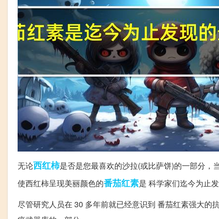
西红柿
无论
是否是您最喜欢的沙拉(或比萨饼)的一部分
番茄
红素
使西红柿呈现美丽颜色的
是 科学家们迄今为止
尽管研究人员在 30 多年前就已经意识到 番茄红素强大