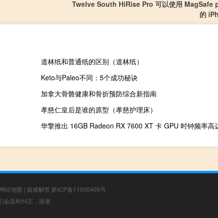
Twelve South HiRise Pro 可以使用 MagSafe
的 iP
道林纸和普通纸的区别（道林纸）
Keto与Paleo不同：5个成功秘诀
加拿大骨骼健康和骨折预防综合新指南
孝慈仁皇后是谁的原型（孝慈护理床）
华擎推出 16GB Radeon RX 7600 XT 卡 GPU 时钟频率高达
网站地图
|
疑难解答
黔ICP备11000405号
，我们会及时纠正，谢谢