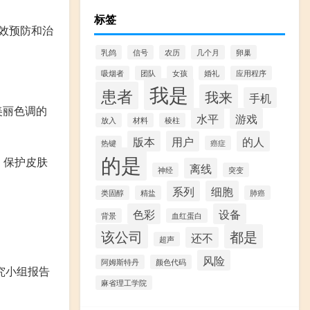
标签
有效预防和治
乳鸽
信号
农历
几个月
卵巢
吸烟者
团队
女孩
婚礼
应用程序
我是
患者
我来
手机
美丽色调的
水平
游戏
放入
材料
棱柱
版本
用户
的人
热键
癌症
的是
，保护皮肤
离线
神经
突变
系列
细胞
类固醇
精盐
肺癌
色彩
设备
背景
血红蛋白
该公司
都是
还不
超声
风险
阿姆斯特丹
颜色代码
究小组报告
麻省理工学院