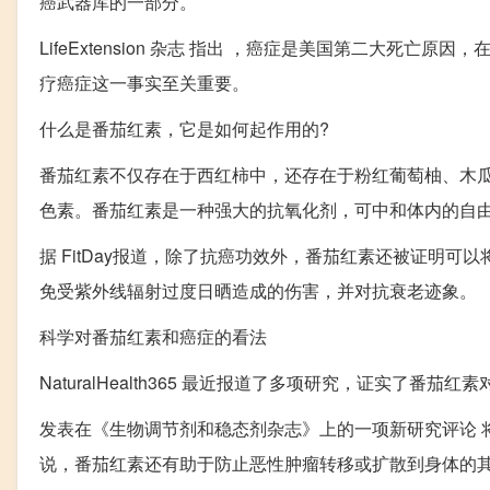
癌武器库的一部分。
LifeExtension 杂志 指出 ，癌症是美国第二大死亡
疗癌症这一事实至关重要。
什么是番茄红素，它是如何起作用的?
番茄红素不仅存在于西红柿中，还存在于粉红葡萄柚、木
色素。番茄红素是一种强大的抗氧化剂，可中和体内的自由基
据 FitDay报道，除了抗癌功效外，番茄红素还被证明可
免受紫外线辐射过度日晒造成的伤害，并对抗衰老迹象。
科学对番茄红素和癌症的看法
NaturalHealth365 最近报道了多项研究，证实了番
发表在《生物调节剂和稳态剂杂志》上的一项新研究评论 
说，番茄红素还有助于防止恶性肿瘤转移或扩散到身体的