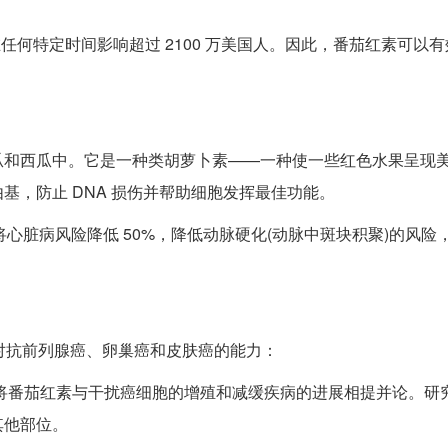
原因，在任何特定时间影响超过 2100 万美国人。因此，番茄红素可以
瓜和西瓜中。它是一种类胡萝卜素——一种使一些红色水果呈现
，防止 DNA 损伤并帮助细胞发挥最佳功能。
以将心脏病风险降低 50%，降低动脉硬化(动脉中斑块积聚)的风险
茄红素对抗前列腺癌、卵巢癌和皮肤癌的能力：
将番茄红素与干扰癌细胞的增殖和减缓疾病的进展相提并论。研
其他部位。