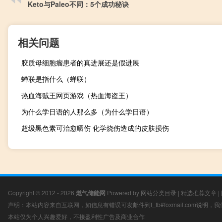
Keto与Paleo不同：5个成功秘诀
相关问题
胶质母细胞瘤患者的真进展还是假进展
蝉联是指什么（蝉联）
热血海贼王网页游戏（热血海盗王）
为什么学日语的人那么多（为什么学日语）
超级黑色素可治愈晒伤 化学烧伤造成的皮肤损伤
Copyright © 2012 - 2026
燃气储能网
Powered by
网站分类目录
|
精选推荐文章
|
声明：本站内容来自互联网，如信息有错误可发邮件到f_fb#foxmail.com说明
本站仅为个人兴趣爱好，不接盈利性广告及商业合作