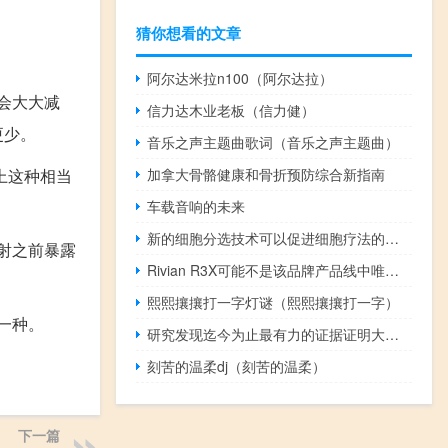
猜你想看的文章
阿尔达米拉n100（阿尔达拉）
会大大减
信力达木业老板（信力健）
更少。
音乐之声主题曲歌词（音乐之声主题曲）
上这种相当
加拿大骨骼健康和骨折预防综合新指南
车载音响的未来
新的细胞分选技术可以促进细胞疗法的发展
射之前暴露
Rivian R3X可能不是该品牌产品线中唯一外观坚固的型号
熙熙攘攘打一字灯谜（熙熙攘攘打一字）
一种。
研究发现迄今为止最有力的证据证明大脑有能力补偿与年龄相关的认知衰退
刻苦的温柔dj（刻苦的温柔）
下一篇