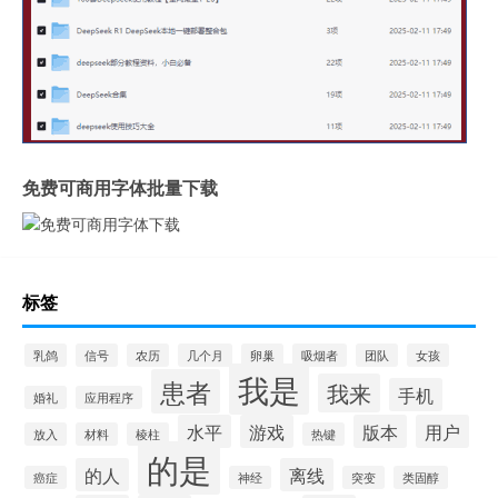
免费可商用字体批量下载
标签
乳鸽
信号
农历
几个月
卵巢
吸烟者
团队
女孩
我是
患者
我来
手机
婚礼
应用程序
水平
游戏
版本
用户
放入
材料
棱柱
热键
的是
的人
离线
癌症
神经
突变
类固醇