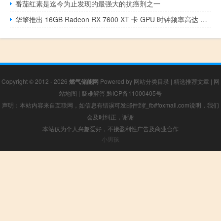
番茄红素是迄今为止发现的最强大的抗癌剂之一
华擎推出 16GB Radeon RX 7600 XT 卡 GPU 时钟频率高达 2810 MHz
Copyright © 2012 - 2026
燃气储能网
Powered by
网站分类目录
|
精选推荐文章
|
网
站地图
|
疑难解答
黔ICP备11000405号
声明：本站内容来自互联网，如信息有错误可发邮件到f_fb#foxmail.com说明，我们
会及时纠正，谢谢
本站仅为个人兴趣爱好，不接盈利性广告及商业合作
小男孩