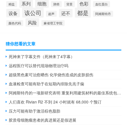
系列
细胞
色彩
精盐
肺癌
背景
血红蛋白
该公司
都是
设备
还不
超声
阿姆斯特丹
风险
颜色代码
麻省理工学院
猜你想看的文章
死神来了字幕文件（死神来了4字幕）
远程医疗可以替代现场物理治疗吗
超级黑色素可治愈晒伤 化学烧伤造成的皮肤损伤
血液检查可能有助于在短期内排除先兆子痫
阿姆斯特丹的一项新研究表明 重复利用建筑材料的最佳系统包括本地存储
人们喜欢 Rivian R2 不到 24 小时就有 68,000 个预订
压力可能有助于激活棕色脂肪
胶质母细胞瘤患者的真进展还是假进展