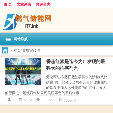
首 页
文章列表
知识分类
网站导航
>
有关“番茄”的文章
番茄红素是迄今为止发现的最
强大的抗癌剂之一
无论西红柿是否是您最喜欢的沙拉(或比
萨饼)的一部分，当然有充分的理由在您
的饮食中加入尽可能多的西红柿。最大
的原因之一是使西红柿呈现美丽颜色的番茄红素...
fr
04-06
0
555
文章列表