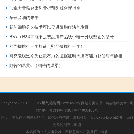
加拿大骨骼健康和骨折预防综合新指南
车载音响的未来
新的细胞分选技术可以促进细胞疗法的发展
Rivian R3X可能不是该品牌产品线中唯一外观坚固的型号
熙熙攘攘打一字灯谜（熙熙攘攘打一字）
研究发现迄今为止最有力的证据证明大脑有能力补偿与年龄相关的认知衰退
刻苦的温柔dj（刻苦的温柔）
Copyright © 2012 - 2026
燃气储能网
Powered by
网站分类目录
|
精选推荐文章
|
网
站地图
|
疑难解答
黔ICP备11000405号
声明：本站内容来自互联网，如信息有错误可发邮件到f_fb#foxmail.com说明，我们
会及时纠正，谢谢
本站仅为个人兴趣爱好，不接盈利性广告及商业合作