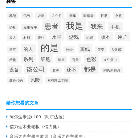
标签
乳鸽
信号
农历
几个月
卵巢
吸烟者
团队
女孩
我是
患者
我来
手机
婚礼
应用程序
水平
游戏
版本
用户
放入
材料
棱柱
热键
的是
的人
离线
癌症
神经
突变
类固醇
系列
细胞
色彩
精盐
肺癌
背景
血红蛋白
该公司
都是
设备
还不
超声
阿姆斯特丹
风险
颜色代码
麻省理工学院
猜你想看的文章
阿尔达米拉n100（阿尔达拉）
信力达木业老板（信力健）
音乐之声主题曲歌词（音乐之声主题曲）