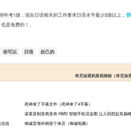
明年考1级，现在日语相关的工作要求日语水平最少2级以上，
！也是免费的！。
你可以
日语
自己的
肯尼迪遇刺真相揭秘（肯尼迪
死神来了字幕文件（死神来了4字幕）
诺基亚制造商发布 HMD 智能手机渲染图 让人回想起其巅
间表信息
御诚堂海外精瓷个体店（御诚电脑）