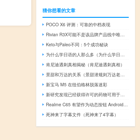
猜你想看的文章
POCO X6 评测：可靠的中档表现
Rivian R3X可能不是该品牌产品线中唯一外观坚固的型号
Keto与Paleo不同：5个成功秘诀
为什么学日语的人那么多（为什么学日语）
肯尼迪遇刺真相揭秘（肯尼迪遇刺真相）
景甜和万达的关系（景甜潜规则万达老总）
新宝马 M5 在纽伯格林脱落迷彩
新研究发现已经获得许可的药物可用于治疗继发性脑癌
Realme C65 有望作为动态按钮 Android 智能手机推出
死神来了字幕文件（死神来了4字幕）