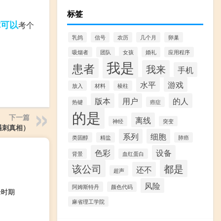
标签
你可以
考个
乳鸽
信号
农历
几个月
卵巢
吸烟者
团队
女孩
婚礼
应用程序
我是
患者
我来
手机
水平
游戏
放入
材料
棱柱
版本
用户
的人
热键
癌症
的是
下一篇
离线
神经
突变
遇刺真相）
系列
细胞
类固醇
精盐
肺癌
色彩
设备
背景
血红蛋白
该公司
都是
还不
超声
风险
阿姆斯特丹
颜色代码
峰时期
麻省理工学院