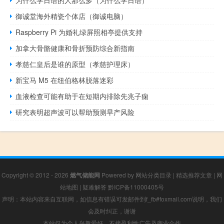
为什么学日语的人那么多（为什么学日语）
御诚堂海外精瓷个体店（御诚电脑）
Raspberry Pi 为婚礼绿屏照相亭提供支持
加拿大骨骼健康和骨折预防综合新指南
孝慈仁皇后是谁的原型（孝慈护理床）
新宝马 M5 在纽伯格林脱落迷彩
血液检查可能有助于在短期内排除先兆子痫
研究表明超声波可以帮助预测早产风险
Copyright © 2012 - 2026
燃气储能网
Powered by
网站分类目录
|
精选推荐文章
|
网
站地图
|
疑难解答
黔ICP备11000405号
声明：本站内容来自互联网，如信息有错误可发邮件到f_fb#foxmail.com说明，我们
会及时纠正，谢谢
本站仅为个人兴趣爱好，不接盈利性广告及商业合作