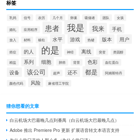
标签
乳鸽
信号
农历
几个月
卵巢
吸烟者
团队
女孩
我是
患者
我来
手机
婚礼
应用程序
水平
游戏
版本
用户
放入
材料
棱柱
热键
的是
的人
离线
癌症
神经
突变
类固醇
系列
细胞
色彩
精盐
肺癌
背景
血红蛋白
该公司
都是
设备
还不
超声
阿姆斯特丹
风险
颜色代码
麻省理工学院
猜你想看的文章
白云机场大巴最晚几点到番禺（白云机场大巴最晚几点）
Adobe 推出 Premiere Pro 更新 扩展语音转文本语言支持