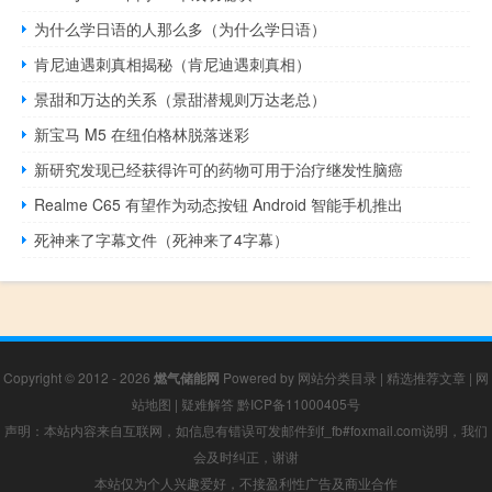
为什么学日语的人那么多（为什么学日语）
肯尼迪遇刺真相揭秘（肯尼迪遇刺真相）
景甜和万达的关系（景甜潜规则万达老总）
新宝马 M5 在纽伯格林脱落迷彩
新研究发现已经获得许可的药物可用于治疗继发性脑癌
Realme C65 有望作为动态按钮 Android 智能手机推出
死神来了字幕文件（死神来了4字幕）
Copyright © 2012 - 2026
燃气储能网
Powered by
网站分类目录
|
精选推荐文章
|
网
站地图
|
疑难解答
黔ICP备11000405号
声明：本站内容来自互联网，如信息有错误可发邮件到f_fb#foxmail.com说明，我们
会及时纠正，谢谢
本站仅为个人兴趣爱好，不接盈利性广告及商业合作