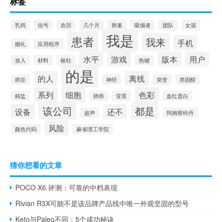
标签
乳鸽
信号
农历
几个月
卵巢
吸烟者
团队
女孩
我是
患者
我来
手机
婚礼
应用程序
水平
游戏
版本
用户
放入
材料
棱柱
热键
的是
的人
离线
癌症
神经
突变
类固醇
系列
细胞
色彩
精盐
肺癌
背景
血红蛋白
该公司
都是
设备
还不
超声
阿姆斯特丹
风险
颜色代码
麻省理工学院
猜你想看的文章
POCO X6 评测：可靠的中档表现
Rivian R3X可能不是该品牌产品线中唯一外观坚固的型号
Keto与Paleo不同：5个成功秘诀