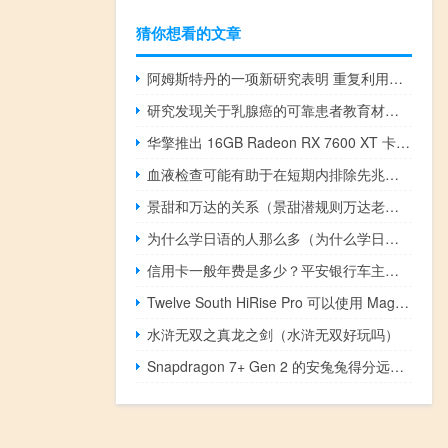
猜你想看的文章
阿姆斯特丹的一项新研究表明 重复利用建筑材料的最佳系统包括本地存储
研究发现关于乳腺癌的可靠患者教育材料很难获得
华擎推出 16GB Radeon RX 7600 XT 卡 GPU 时钟频率高达 2810 MHz
血液检查可能有助于在短期内排除先兆子痫
景甜和万达的关系（景甜潜规则万达老总）
为什么学日语的人那么多（为什么学日语）
信用卡一般年费是多少？平安银行车主卡划算不？
Twelve South HiRise Pro 可以使用 MagSafe puck 为您的 iPhone 充电
水浒无双之真龙之剑（水浒无双好玩吗）
Snapdragon 7+ Gen 2 的安兔兔得分远高于其前身