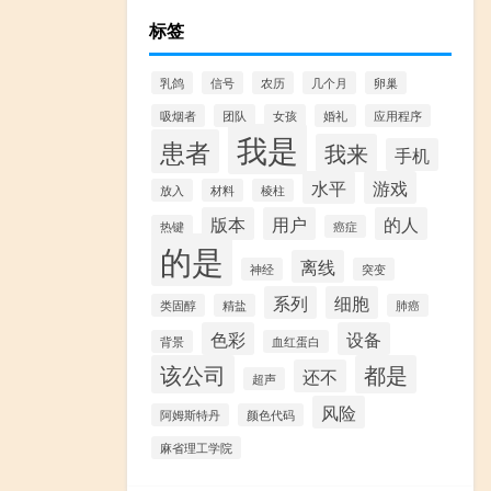
标签
乳鸽
信号
农历
几个月
卵巢
吸烟者
团队
女孩
婚礼
应用程序
我是
患者
我来
手机
水平
游戏
放入
材料
棱柱
版本
用户
的人
热键
癌症
的是
离线
神经
突变
系列
细胞
类固醇
精盐
肺癌
色彩
设备
背景
血红蛋白
该公司
都是
还不
超声
风险
阿姆斯特丹
颜色代码
麻省理工学院