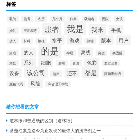
标签
乳鸽
信号
农历
几个月
卵巢
吸烟者
团队
女孩
我是
患者
我来
手机
婚礼
应用程序
水平
游戏
版本
用户
放入
材料
棱柱
热键
的是
的人
离线
癌症
神经
突变
类固醇
系列
细胞
色彩
精盐
肺癌
背景
血红蛋白
该公司
都是
设备
还不
超声
阿姆斯特丹
风险
颜色代码
麻省理工学院
猜你想看的文章
道林纸和普通纸的区别（道林纸）
番茄红素是迄今为止发现的最强大的抗癌剂之一