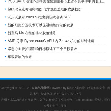
PCSK9和可溶性P-选择素在预测主要心血管不良事件中的临床意义
超级黑色素可治愈晒伤 化学烧伤造成的皮肤损伤
沃尔沃展示 2023 年推出的新款电动 SUV
新的细胞分选技术可以促进细胞疗法的发展
新宝马 M5 在纽伯格林脱落迷彩
AMD 分享 Ryzen 8000G APU 内 Zen4c 核心的时钟速度
紧急心血管护理影响目标概述了三个目标需求
车载音响的未来
Copyright © 2012 - 2026
燃气储能网
Powered by
网站分类目录
|
精选推荐文章
|
网
站地图
|
疑难解答
黔ICP备11000405号
声明：本站内容来自互联网，如信息有错误可发邮件到f_fb#foxmail.com说明，我们
会及时纠正，谢谢