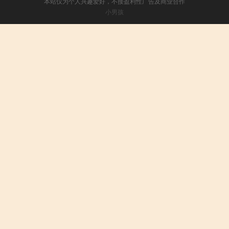
本站仅为个人兴趣爱好，不接盈利性广告及商业合作
小男孩