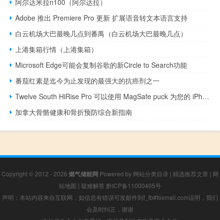
阿尔达米拉n100（阿尔达拉）
Adobe 推出 Premiere Pro 更新 扩展语音转文本语言支持
白云机场大巴最晚几点到番禺（白云机场大巴最晚几点）
上港集箱行情（上港集箱）
Microsoft Edge可能会复制谷歌的新Circle to Search功能
番茄红素是迄今为止发现的最强大的抗癌剂之一
Twelve South HiRise Pro 可以使用 MagSafe puck 为您的 iPhone 充电
加拿大骨骼健康和骨折预防综合新指南
Copyright © 2012 - 2026
燃气储能网
Powered by
网站分类目录
|
精选推荐文章
|
网
站地图
|
疑难解答
黔ICP备11000405号
声明：本站内容来自互联网，如信息有错误可发邮件到f_fb#foxmail.com说明，我们
会及时纠正，谢谢