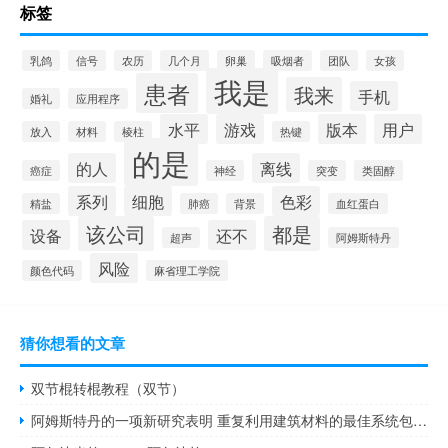
标签
乳鸽
信号
农历
几个月
卵巢
吸烟者
团队
女孩
我是
患者
我来
手机
婚礼
应用程序
水平
游戏
版本
用户
放入
材料
棱柱
热键
的是
的人
离线
癌症
神经
突变
类固醇
系列
细胞
色彩
精盐
肺癌
背景
血红蛋白
该公司
都是
设备
还不
超声
阿姆斯特丹
风险
颜色代码
麻省理工学院
猜你想看的文章
双节棍转棍教程（双节）
阿姆斯特丹的一项新研究表明 重复利用建筑材料的最佳系统包括本地存储