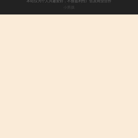
本站仅为个人兴趣爱好，不接盈利性广告及商业合作
小男孩