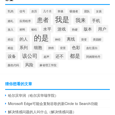
乳鸽
信号
农历
几个月
卵巢
吸烟者
团队
女孩
我是
患者
我来
手机
婚礼
应用程序
水平
游戏
版本
用户
放入
材料
棱柱
热键
的是
的人
离线
癌症
神经
突变
类固醇
系列
细胞
色彩
精盐
肺癌
背景
血红蛋白
该公司
都是
设备
还不
超声
阿姆斯特丹
风险
颜色代码
麻省理工学院
猜你想看的文章
哈尔滨华润（哈尔滨华瑞学院）
Microsoft Edge可能会复制谷歌的新Circle to Search功能
解决情感问题的人叫什么（解决情感问题）