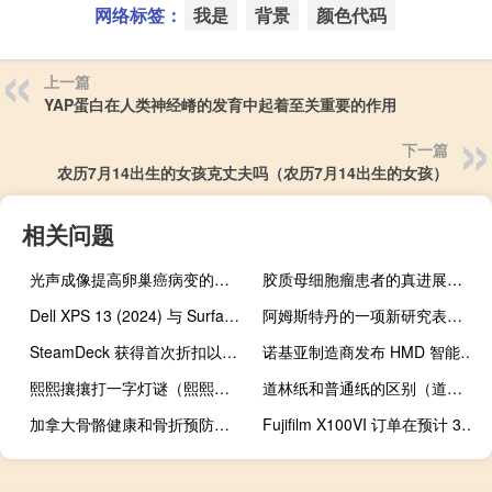
网络标签：
我是
背景
颜色代码
上一篇
YAP蛋白在人类神经嵴的发育中起着至关重要的作用
下一篇
农历7月14出生的女孩克丈夫吗（农历7月14出生的女孩）
相关问题
光声成像提高卵巢癌病变的诊断准确性
胶质母细胞瘤患者的真进展还是假进展
Dell XPS 13 (2024) 与 Surface Pro 9：笔记本电脑还是平板电脑
阿姆斯特丹的一项新研究表明 重复利用建筑材料的最佳系统包括本地存储
SteamDeck 获得首次折扣以庆祝其成立一周年
诺基亚制造商发布 HMD 智能手机渲染图 让人回想起其巅峰时期
熙熙攘攘打一字灯谜（熙熙攘攘打一字）
道林纸和普通纸的区别（道林纸）
加拿大骨骼健康和骨折预防综合新指南
Fujifilm X100VI 订单在预计 3 月份交货日期之前到达客户手中