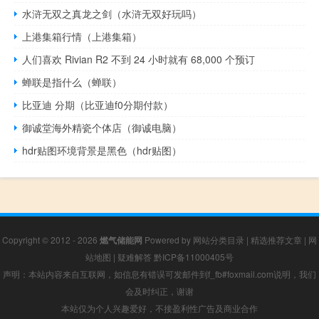
水浒无双之真龙之剑（水浒无双好玩吗）
上港集箱行情（上港集箱）
人们喜欢 Rivian R2 不到 24 小时就有 68,000 个预订
蝉联是指什么（蝉联）
比亚迪 分期（比亚迪f0分期付款）
御诚堂海外精瓷个体店（御诚电脑）
hdr贴图环境背景是黑色（hdr贴图）
Copyright © 2012 - 2026
燃气储能网
Powered by
网站分类目录
|
精选推荐文章
|
网
站地图
|
疑难解答
黔ICP备11000405号
声明：本站内容来自互联网，如信息有错误可发邮件到f_fb#foxmail.com说明，我们
会及时纠正，谢谢
本站仅为个人兴趣爱好，不接盈利性广告及商业合作