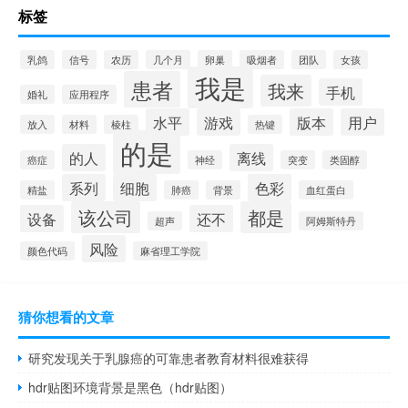
标签
乳鸽
信号
农历
几个月
卵巢
吸烟者
团队
女孩
我是
患者
我来
手机
婚礼
应用程序
水平
游戏
版本
用户
放入
材料
棱柱
热键
的是
的人
离线
癌症
神经
突变
类固醇
系列
细胞
色彩
精盐
肺癌
背景
血红蛋白
该公司
都是
设备
还不
超声
阿姆斯特丹
风险
颜色代码
麻省理工学院
猜你想看的文章
研究发现关于乳腺癌的可靠患者教育材料很难获得
hdr贴图环境背景是黑色（hdr贴图）