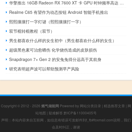
华擎推出 16GB Radeon RX 7600 XT 卡 GPU 时钟频率高达 2810 MHz
Realme C65 有望作为动态按钮 Android 智能手机推出
熙熙攘攘打一字灯谜（熙熙攘攘打一字）
双节棍转棍教程（双节）
男生都喜欢什么样的女生初中（男生都喜欢什么样的女生）
超级黑色素可治愈晒伤 化学烧伤造成的皮肤损伤
Snapdragon 7+ Gen 2 的安兔兔得分远高于其前身
研究表明超声波可以帮助预测早产风险
Copyright © 2012 - 2026
燃气储能网
Powered by
网站分类目录
|
精选推荐文章
|
网
站地图
|
疑难解答
黔ICP备11000405号
声明：本站内容来自互联网，如信息有错误可发邮件到f_fb#foxmail.com说明，我们
会及时纠正，谢谢