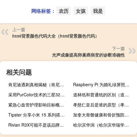
网络标签：
农历
女孩
我是
上一篇
html背景颜色代码大全（html背景颜色代码）
下一篇
光声成像提高卵巢癌病变的诊断准确性
相关问题
肯尼迪遇刺真相揭秘（肯尼迪遇刺真相）
Raspberry Pi 为婚礼绿屏照相亭提供支持
采用PurColor技术的三星32英寸高清智能电视在印度推出
道林纸和普通纸的区别（道林纸）
紧急心血管护理影响目标概述了三个目标需求
孝慈仁皇后是谁的原型（孝慈护理床）
Tipster 分享小米 15 系列搭载 Snapdragon 8 Gen 4 的生产时间表信息
加拿大骨骼健康和骨折预防综合新指南
Rivian R3X可能不是该品牌产品线中唯一外观坚固的型号
哈尔滨华润（哈尔滨华瑞学院）