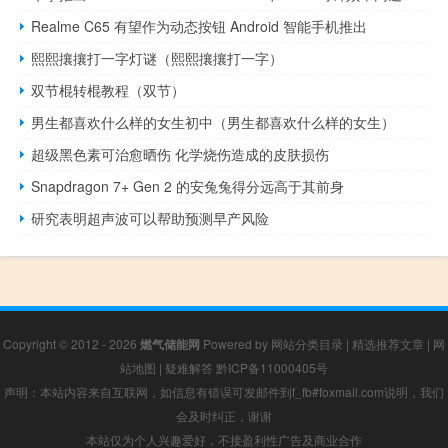
Realme C65 有望作为动态按钮 Android 智能手机推出
熙熙攘攘打一字灯谜（熙熙攘攘打一字）
双节棍转棍教程（双节）
男生都喜欢什么样的女生初中（男生都喜欢什么样的女生）
超级黑色素可治愈晒伤 化学烧伤造成的皮肤损伤
Snapdragon 7+ Gen 2 的安兔兔得分远高于其前身
研究表明超声波可以帮助预测早产风险
Copyright © 2012 - 2026
燃气储能网
Powered by
网站分类目录
|
精选推荐文章
|
网
站地图
|
疑难解答
黔ICP备11000405号
声明：本站内容来自互联网，如信息有错误可发邮件到f_fb#foxmail.com说明，我们
会及时纠正，谢谢
本站仅为个人兴趣爱好，不接盈利性广告及商业合作