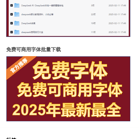
免费可商用字体批量下载