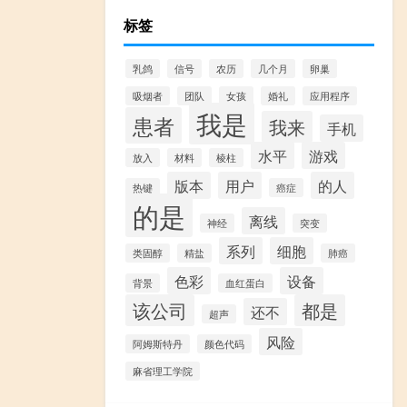
标签
乳鸽
信号
农历
几个月
卵巢
吸烟者
团队
女孩
婚礼
应用程序
我是
患者
我来
手机
水平
游戏
放入
材料
棱柱
版本
用户
的人
热键
癌症
的是
离线
神经
突变
系列
细胞
类固醇
精盐
肺癌
色彩
设备
背景
血红蛋白
该公司
都是
还不
超声
风险
阿姆斯特丹
颜色代码
麻省理工学院